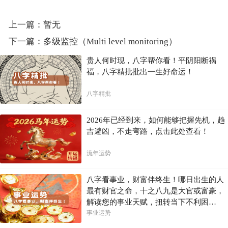
上一篇：暂无
下一篇：
多级监控（Multi level monitoring）
贵人何时现，八字帮你看！平阴阳断祸
福，八字精批批出一生好命运！
八字精批
2026年已经到来，如何能够把握先机，趋
吉避凶，不走弯路，点击此处查看！
流年运势
八字看事业，财富伴终生！哪日出生的人
最有财官之命，十之八九是大官或富豪，
解读您的事业天赋，扭转当下不利困
局！！
事业运势