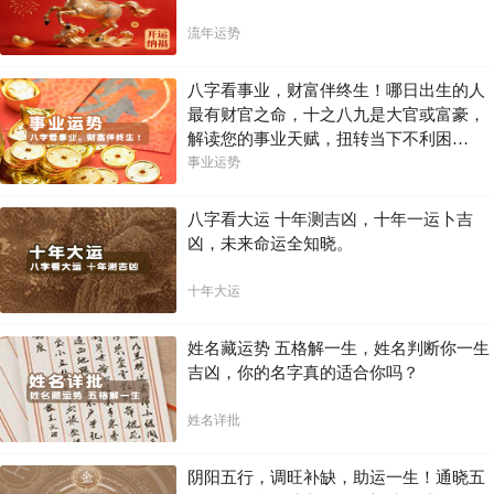
流年运势
八字看事业，财富伴终生！哪日出生的人
最有财官之命，十之八九是大官或富豪，
解读您的事业天赋，扭转当下不利困
局！！
事业运势
八字看大运 十年测吉凶，十年一运卜吉
凶，未来命运全知晓。
十年大运
姓名藏运势 五格解一生，姓名判断你一生
吉凶，你的名字真的适合你吗？
姓名详批
阴阳五行，调旺补缺，助运一生！通晓五