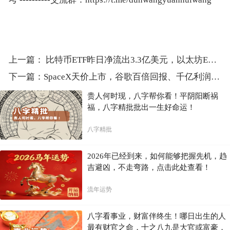
上一篇：
比特币ETF昨日净流出3.3亿美元，以太坊ETF净流出6230万美元
下一篇：
SpaceX天价上市，谷歌百倍回报、千亿利润或为最大赢家，Binance可赚9.9亿
贵人何时现，八字帮你看！平阴阳断祸
福，八字精批批出一生好命运！
八字精批
2026年已经到来，如何能够把握先机，趋
吉避凶，不走弯路，点击此处查看！
流年运势
八字看事业，财富伴终生！哪日出生的人
最有财官之命，十之八九是大官或富豪，