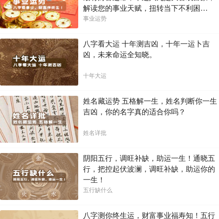
解读您的事业天赋，扭转当下不利困
局！！
事业运势
八字看大运 十年测吉凶，十年一运卜吉
凶，未来命运全知晓。
十年大运
姓名藏运势 五格解一生，姓名判断你一生
吉凶，你的名字真的适合你吗？
姓名详批
阴阳五行，调旺补缺，助运一生！通晓五
行，把控起伏波澜，调旺补缺，助运你的
一生！
五行缺什么
八字测你终生运，财富事业福寿知！五行