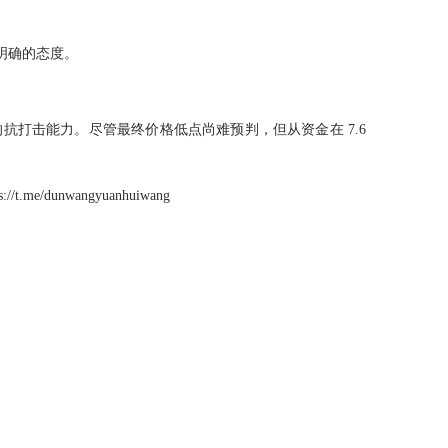
出明确的态度。
强的抗打击能力。尽管最终价格低点尚难预判，但从资金在 7.6
dunwangyuanhuiwang