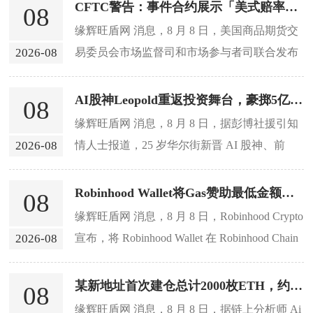
CFTC警告：事件合约展示「美式赔率」或构成误导，须清晰展示衍生品定价信息
08
缘辉旺盾网 消息，8 月 8 日，美国商品期货交
2026-08
易委员会市场监督司和市场参与者司联合发布
信函，提醒所有涉及事件合约上市、招揽或接
受的受监管实体，须清晰展示衍生品定价信
AI股神Leopold重返投资舞台，豪掷5亿美元支持隐秘芯片初创公司Source
08
息，不得误导消费者。监管人员......
缘辉旺盾网 消息，8 月 8 日，据彭博社援引知
2026-08
情人士报道，25 岁华尔街新晋 AI 股神、前
OpenAI 研究员 Leopold Aschenbrenner 在其对
冲基金濒临崩溃的几天后已重......
Robinhood Wallet将Gas赞助最低金额从5美元降至0.50美元
08
缘辉旺盾网 消息，8 月 8 日，Robinhood Crypto
2026-08
宣布，将 Robinhood Wallet 在 Robinhood Chain
上的 Gas 赞助最低金额从 5 美元降至 0......
某新地址首次建仓总计2000枚ETH，约合381万美元
08
缘辉旺盾网 消息，8 月 8 日，据链上分析师 Ai