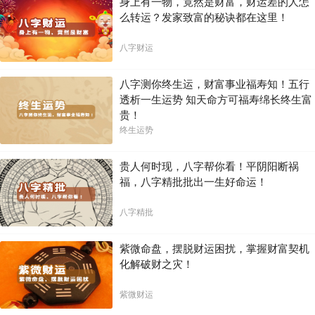
身上有一物，竟然是财富，财运差的人怎
么转运？发家致富的秘诀都在这里！
八字财运
八字测你终生运，财富事业福寿知！五行
透析一生运势 知天命方可福寿绵长终生富
贵！
终生运势
贵人何时现，八字帮你看！平阴阳断祸
福，八字精批批出一生好命运！
八字精批
紫微命盘，摆脱财运困扰，掌握财富契机
化解破财之灾！
紫微财运