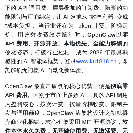
下的 API 调用费、层层叠加的订阅费、隐形的功
能限制与厂商绑定，让 AI 落地从 “效率利器” 变成
“成本负担”。当行业还在为 Token 计费、阶梯定
价、用户数收费绞尽脑汁时，
OpenCla
w
以
零
API 费用、开源开放、本地优先、全能力解锁
的
硬核姿态，打破行业桎梏，成为 2026 年最具颠
覆性的 AI 智能体框架，登
录
www.ku1818.cn
，即
刻解锁无门槛 AI 自动化新体验。
OpenClaw 最直击痛点的核心优势，便是
彻底零
API 费用
。区别于市面上多数 AI 工具以 API 调用
为盈利核心，按次计费、按量阶梯收费、限制并
发与调用额度，OpenClaw 从架构设计之初就摒
弃商业化捆绑，核心框架采用 MIT 开源协议，
软
件本体永久免费，无基础使用费、无激活费、无